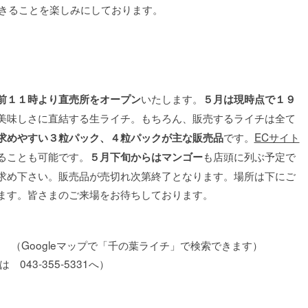
できることを楽しみにしております。
いたします。
前１１時より直売所をオープン
５月は現時点で１９
美味しさに直結する生ライチ。もちろん、販売するライチは全て
です。
ECサイト
求めやすい３粒パック、４粒パックが主な販売品
ることも可能です。
も店頭に列ぶ予定で
５月下旬からはマンゴー
求め下さい。販売品が売切れ次第終了となります。場所は下にご
ます。皆さまのご来場をお待ちしております。
 （Googleマップで「千の葉ライチ」で検索できます）
 043-355-5331へ）