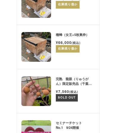
在庫残り僅か
種蜂（女王+5枚巣枠）
¥66,000
(税込)
在庫残り僅か
完熟 龍眼（りゅうが
ん）限定販売品（千葉市
産）
¥7,560
(税込)
SOLD OUT
セミナーチケット
No.1 9/24開催