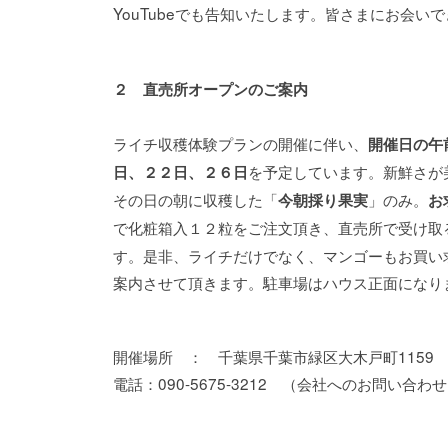
YouTubeでも告知いたします。皆さまにお会い
２ 直売所オープンのご案内
ライチ収穫体験プランの開催に伴い、
開催日の午
を予定しています。新鮮さが
日、２２日、２６日
その日の朝に収穫した「
」のみ。
今朝採り果実
お
で化粧箱入１２粒をご注文頂き、直売所で受け取
す。是非、ライチだけでなく、マンゴーもお買い
案内させて頂きます。駐車場はハウス正面になり
開催場所 ： 千葉県千葉市緑区大木戸町1159
電話：090-5675-3212 （会社へのお問い合わせは