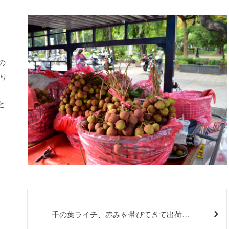
の
り
と
千の葉ライチ、赤みを帯びてきて出荷直
前です