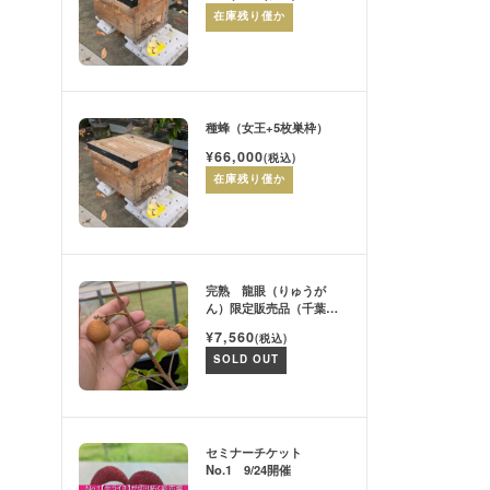
在庫残り僅か
種蜂（女王+5枚巣枠）
¥66,000
(税込)
在庫残り僅か
完熟 龍眼（りゅうが
ん）限定販売品（千葉市
産）
¥7,560
(税込)
SOLD OUT
セミナーチケット
No.1 9/24開催