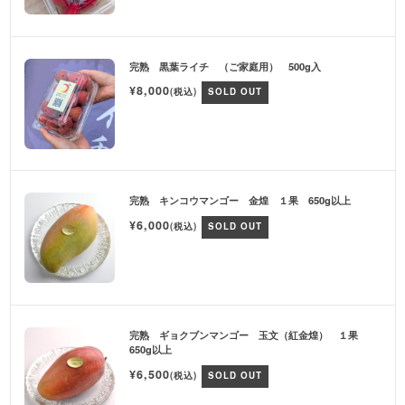
完熟 黒葉ライチ （ご家庭用） 500g入
¥8,000
(税込)
SOLD OUT
完熟 キンコウマンゴー 金煌 １果 650g以上
¥6,000
(税込)
SOLD OUT
完熟 ギョクブンマンゴー 玉文（紅金煌） １果
650g以上
¥6,500
(税込)
SOLD OUT