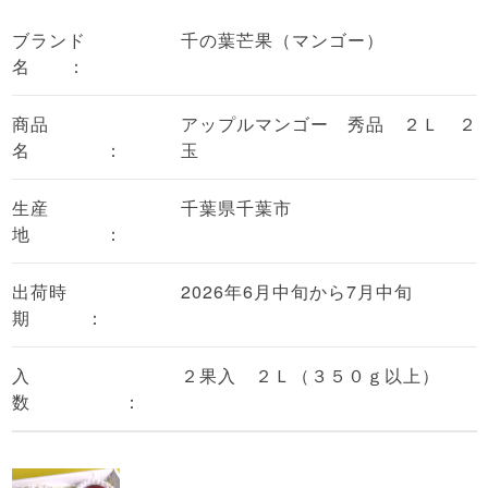
ブランド
千の葉芒果（マンゴー）
名 ：
商品
アップルマンゴー 秀品 ２Ｌ ２
名 ：
玉
生産
千葉県千葉市
地 ：
出荷時
2026年6月中旬から7月中旬
期 ：
入
２果入 ２Ｌ（３５０ｇ以上）
数 ：