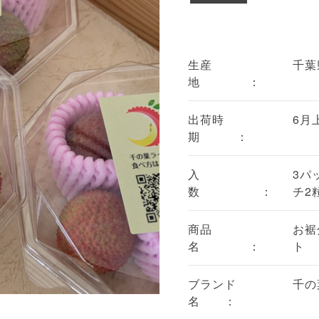
生産
千葉
地 ：
出荷時
6月
期 ：
入
3パ
数 ：
チ2
商品
お裾
名 ：
ト
ブランド
千の
名 ：