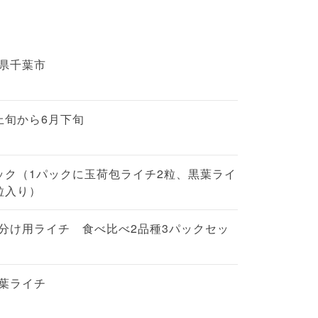
県千葉市
上旬から6月下旬
ック（1パックに玉荷包ライチ2粒、黒葉ライ
粒入り）
分け用ライチ 食べ比べ2品種3パックセッ
葉ライチ