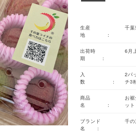
生産
千葉
地 ：
出荷時
6月
期 ：
入
2パ
数 ：
チ3
商品
お裾
名 ：
ット
ブランド
千の
名 ：