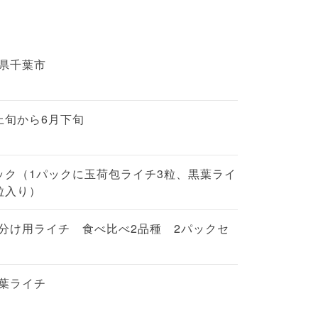
県千葉市
上旬から6月下旬
ック（1パックに玉荷包ライチ3粒、黒葉ライ
粒入り）
分け用ライチ 食べ比べ2品種 2パックセ
葉ライチ